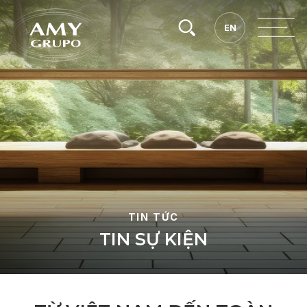
Tìm
EN
EN
kiếm.
TIN TỨC
T
I
N
S
Ự
K
I
Ệ
N