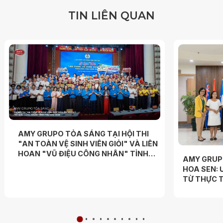
T
I
N
L
I
Ê
N
Q
U
A
N
AMY GRUPO TỎA SÁNG TẠI HỘI THI
"AN TOÀN VỆ SINH VIÊN GIỎI" VÀ LIÊN
HOAN "VŨ ĐIỆU CÔNG NHÂN" TỈNH
AMY GRUP
PHÚ THỌ 2026
HOA SEN: 
TỪ THỰC T