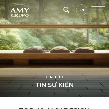
Tìm
EN
EN
kiếm.
TIN TỨC
T
I
N
S
Ự
K
I
Ệ
N