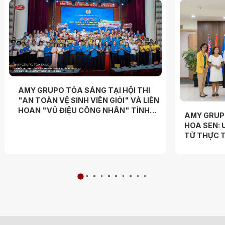
AMY GRUPO TỎA SÁNG TẠI HỘI THI
"AN TOÀN VỆ SINH VIÊN GIỎI" VÀ LIÊN
HOAN "VŨ ĐIỆU CÔNG NHÂN" TỈNH
AMY GRUP
PHÚ THỌ 2026
HOA SEN: 
TỪ THỰC T