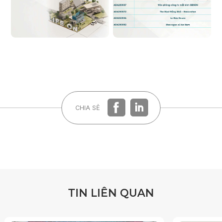
CHIA SẺ
Quên mật khẩu?
T
I
N
L
I
Ê
N
Q
U
A
N
ĐĂNG KÝ
ĐĂNG NHẬP