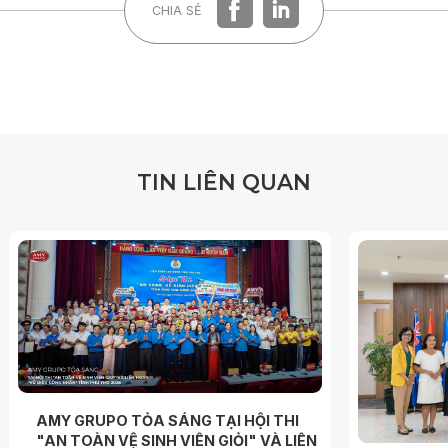
CHIA SẺ
T
I
N
L
I
Ê
N
Q
U
A
N
AMY GRUPO TỎA SÁNG TẠI HỘI THI
"AN TOÀN VỆ SINH VIÊN GIỎI" VÀ LIÊN