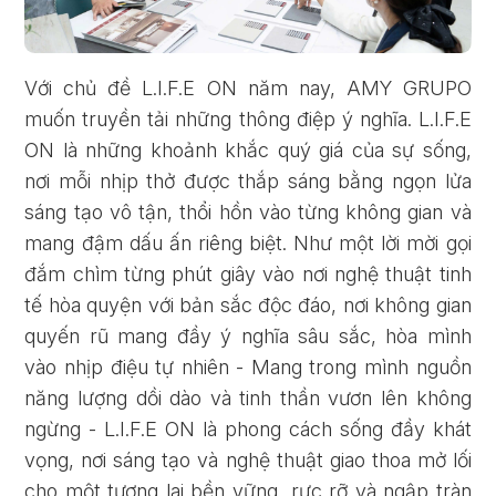
Với chủ đề L.I.F.E ON năm nay, AMY GRUPO
muốn truyền tải những thông điệp ý nghĩa. L.I.F.E
ON là những khoảnh khắc quý giá của sự sống,
nơi mỗi nhịp thở được thắp sáng bằng ngọn lửa
sáng tạo vô tận, thổi hồn vào từng không gian và
mang đậm dấu ấn riêng biệt. Như một lời mời gọi
đắm chìm từng phút giây vào nơi nghệ thuật tinh
tế hòa quyện với bản sắc độc đáo, nơi không gian
quyến rũ mang đầy ý nghĩa sâu sắc, hòa mình
vào nhịp điệu tự nhiên - Mang trong mình nguồn
năng lượng dồi dào và tinh thần vươn lên không
ngừng - L.I.F.E ON là phong cách sống đầy khát
vọng, nơi sáng tạo và nghệ thuật giao thoa mở lối
cho một tương lai bền vững, rực rỡ và ngập tràn