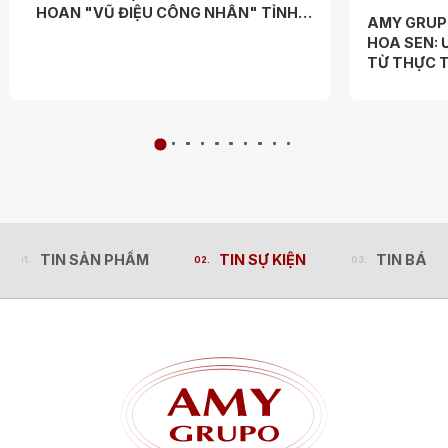
HOAN "VŨ ĐIỆU CÔNG NHÂN" TỈNH
AMY GRUP
PHÚ THỌ 2026
HOA SEN: 
TỪ THỰC T
TIN SẢN PHẨM
TIN SỰ KIỆN
TIN BÁO 
TIN SẢN PHẨM
TIN SỰ KIỆN
TIN BÁO 