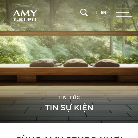
Tìm
EN
EN
kiếm.
TIN TỨC
T
I
N
S
Ự
K
I
Ệ
N