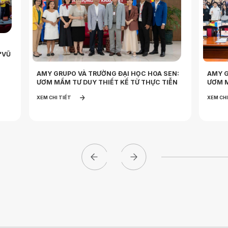
"VŨ
AMY GRUPO VÀ TRƯỜNG ĐẠI HỌC HOA SEN:
AMY G
ƯƠM MẦM TƯ DUY THIẾT KẾ TỪ THỰC TIỄN
ƯƠM M
XEM CHI TIẾT
XEM CHI