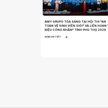
AMY GRUPO TỎA SÁNG TẠI HỘI THI "AN
TOÀN VỆ SINH VIÊN GIỎI" VÀ LIÊN HOAN 
ĐIỆU CÔNG NHÂN" TỈNH PHÚ THỌ 2026
XEM CHI TIẾT