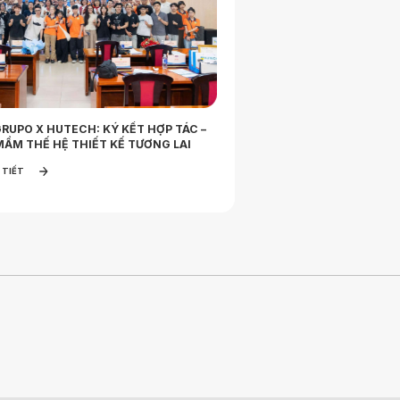
RUPO X HUTECH: KÝ KẾT HỢP TÁC –
AMY GRUPO ĐÓN GIẢNG 
ẦM THẾ HỆ THIẾT KẾ TƯƠNG LAI
TRƯỜNG ĐẠI HỌC XÂY 
QUAN NHÀ MÁY
 TIẾT
XEM CHI TIẾT