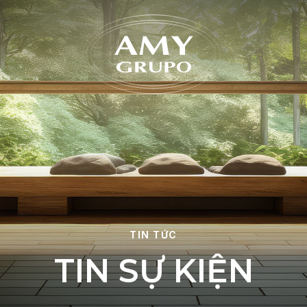
Quên 
TIN TỨC
T
I
N
S
Ự
K
I
Ệ
N
ĐĂNG KÝ