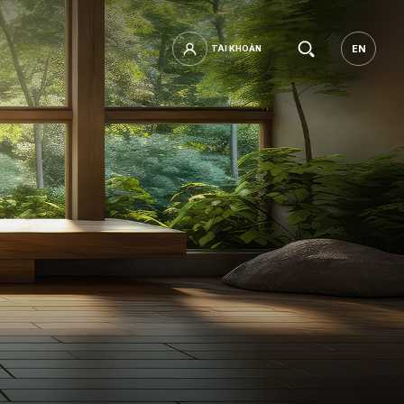
Tìm
EN
TÀI KHOẢN
TÀI KHOẢN
EN
kiếm.
mật khẩu?
ĐĂNG NHẬP