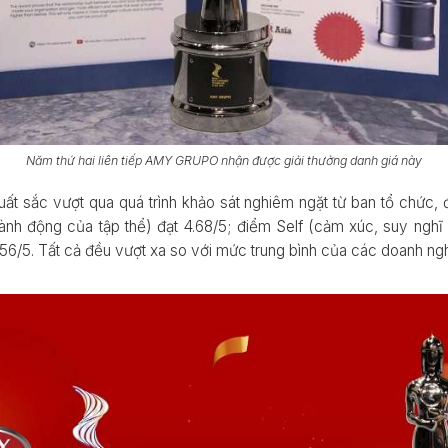
Năm thứ hai liên tiếp AMY GRUPO nhận được giải thưởng danh giá này
sắc vượt qua quá trình khảo sát nghiêm ngặt từ ban tổ chức, đ
ành động của tập thể) đạt 4.68/5; điểm Self (cảm xúc, suy nghĩ 
.56/5. Tất cả đều vượt xa so với mức trung bình của các doanh ng