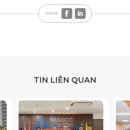
CHIA SẺ
T
I
N
L
I
Ê
N
Q
U
A
N