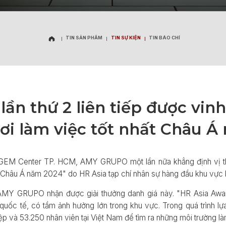
TIN SẢN PHẨM
TIN SỰ KIỆN
TIN BÁO CHÍ
TIN SẢN PHẨM
TIN SỰ KIỆN
TIN BÁO CHÍ
n thứ 2 liên tiếp được vinh 
ơi làm việc tốt nhất Châu Á
 GEM Center TP. HCM, AMY GRUPO một lần nữa khẳng định vị thế 
t Châu Á năm 2024" do HR Asia tạp chí nhân sự hàng đầu khu vực 
ếp AMY GRUPO nhận được giải thưởng danh giá này. "HR Asia Awa
n quốc tế, có tầm ảnh hưởng lớn trong khu vực. Trong quá trình 
p và 53.250 nhân viên tại Việt Nam để tìm ra những môi trường làm