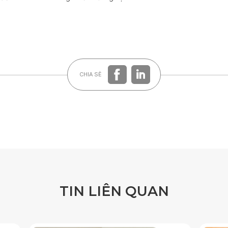
CHIA SẺ
T
I
N
L
I
Ê
N
Q
U
A
N