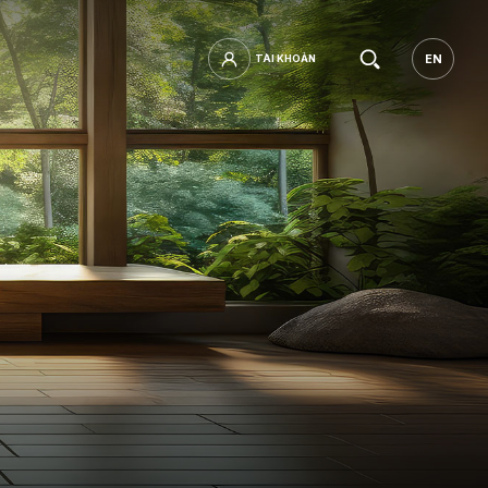
Tìm
EN
TÀI KHOẢN
TÀI KHOẢN
EN
kiếm.
mật khẩu?
ĐĂNG NHẬP