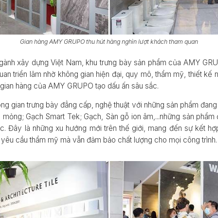
Gian hàng AMY GRUPO thu hút hàng nghìn lượt khách tham quan
 ngành xây dựng Việt Nam, khu trưng bày sản phẩm của AMY GRU
an triển lãm nhờ không gian hiện đại, quy mô, thẩm mỹ, thiết kế n
 gian hàng của AMY GRUPO tạo dấu ấn sâu sắc.
gian trưng bày đẳng cấp, nghệ thuật với những sản phẩm đang dẫ
u mỏng; Gạch Smart Tek; Gạch, Sàn gỗ ion âm,...những sản phẩm 
ớc. Đây là những xu hướng mới trên thế giới, mang đến sự kết hợp
c yêu cầu thẩm mỹ mà vẫn đảm bảo chất lượng cho mọi công trình.