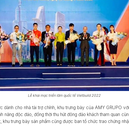
Lễ khai mạc triển lãm quốc tế Vietbuild 2022
vực dành cho nhà tài trợ chính, khu trưng bày của AMY GRUPO vớ
nh năng độc đáo, đồng thời thu hút đông đảo khách tham quan cùn
ệt, khu trưng bày sản phẩm cũng được ban tổ chức trao chứng nhậ