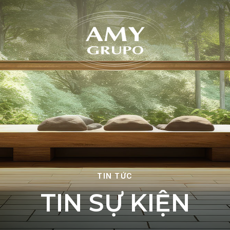
Quên 
TIN TỨC
T
I
N
S
Ự
K
I
Ệ
N
ĐĂNG KÝ