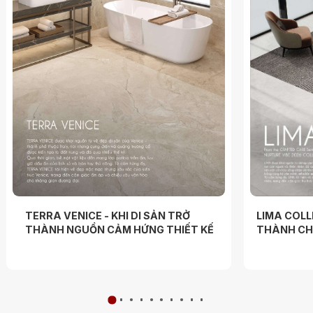
TERRA VENICE - KHI DI SẢN TRỞ
LIMA COLL
THÀNH NGUỒN CẢM HỨNG THIẾT KẾ
THÀNH CHẤ