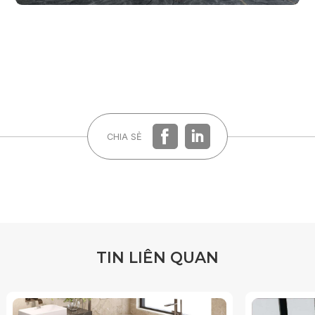
CHIA SẺ
T
I
N
L
I
Ê
N
Q
U
A
N