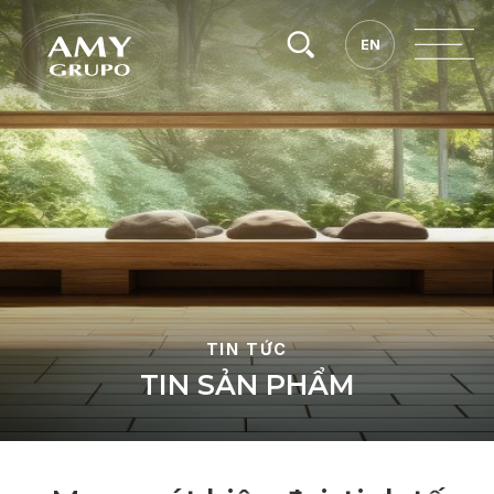
Tìm
EN
EN
kiếm.
TIN TỨC
T
I
N
S
Ả
N
P
H
Ẩ
M