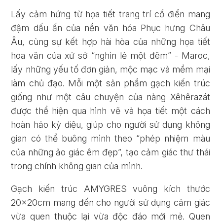
Lấy cảm hứng từ họa tiết trang trí cổ điển mang
đậm dấu ấn của nền văn hóa Phục hưng Châu
Âu, cùng sự kết hợp hài hòa của những họa tiết
hoa văn của xứ sở “nghìn lẻ một đêm” - Maroc,
lấy những yếu tố đơn giản, mộc mạc và mềm mại
làm chủ đạo. Mỗi một sản phẩm gạch kiến trúc
giống như một câu chuyện của nàng Xêhêrazát
được thể hiện qua hình vẽ và họa tiết một cách
hoàn hảo kỳ diệu, giúp cho người sử dụng không
gian có thể buông mình theo “phép nhiệm màu
Quên mật khẩu?
của những ảo giác êm đẹp”, tạo cảm giác thư thái
trong chính không gian của mình.
ĐĂNG KÝ
ĐĂNG NHẬP
Gạch kiến trúc AMYGRES vuông kích thước
20x20cm mang đến cho người sử dụng cảm giác
vừa quen thuộc lại vừa độc đáo mới mẻ. Quen