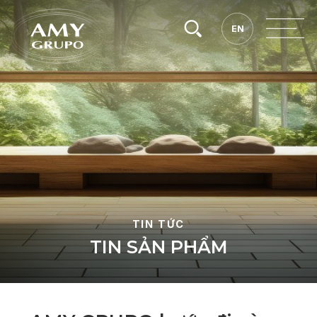
Tìm
EN
EN
kiếm.
TIN TỨC
T
I
N
S
Ả
N
P
H
Ẩ
M