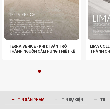
TERRA VENICE - KHI DI SẢN TRỞ
LIMA COLL
THÀNH NGUỒN CẢM HỨNG THIẾT KẾ
THÀNH CHẤ
TIN SẢN PHẨM
TIN SỰ KIỆN
TIN 
TIN SẢN PHẨM
TIN SỰ KIỆN
TIN 