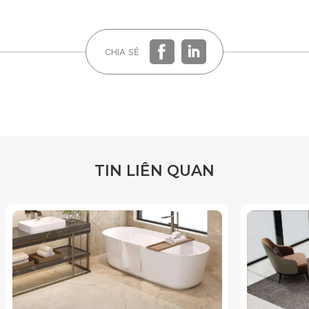
CHIA SẺ
T
I
N
L
I
Ê
N
Q
U
A
N