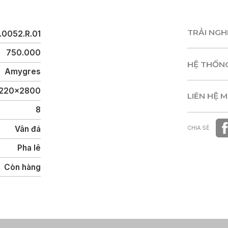
TRẢI NG
.0052.R.01
TRẢI NG
750.000
HỆ THỐN
Amygres
HỆ THỐN
1220x2800
LIÊN HỆ 
8
LIÊN HỆ 
Vân đá
CHIA SẺ
Pha lê
Còn hàng