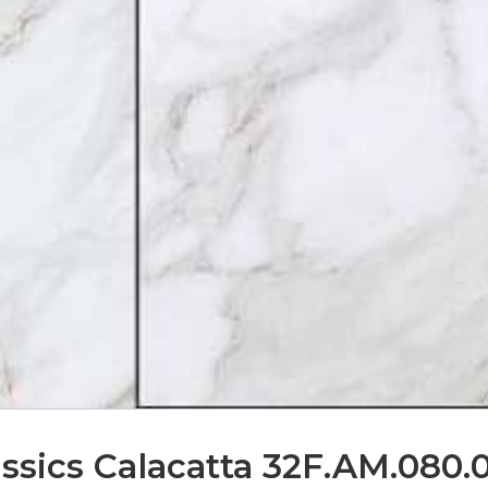
assics Calacatta 32F.AM.080.