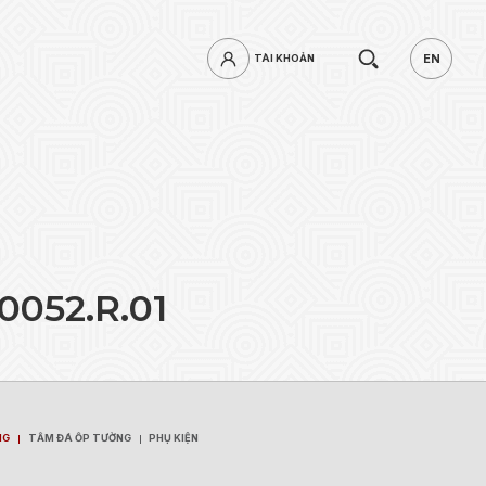
Tìm
EN
TÀI KHOẢN
TÀI KHOẢN
EN
kiếm.
0
0
5
2
.
R
.
0
1
mật khẩu?
ĐĂNG NHẬP
NG
TẤM ĐÁ ỐP TƯỜNG
PHỤ KIỆN
NG
TẤM ĐÁ ỐP TƯỜNG
PHỤ KIỆN