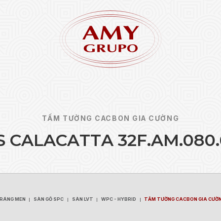
TẤM TƯỜNG CACBON GIA CƯỜNG
S
C
A
L
A
C
A
T
T
A
3
2
F
.
A
M
.
0
8
0
.
Quên 
ĐĂNG KÝ
TRÁNG MEN
SÀN GỖ SPC
SÀN LVT
WPC - HYBRID
TẤM TƯỜNG CACBON GIA CƯỜ
TRÁNG MEN
SÀN GỖ SPC
SÀN LVT
WPC - HYBRID
TẤM TƯỜNG CACBON GIA CƯỜ