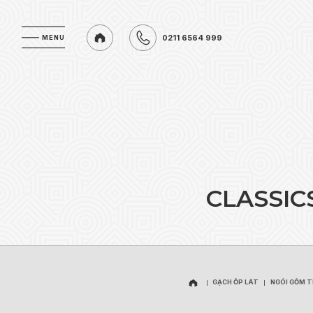
0211 6564 999
MENU
MENU
0211 6564 999
C
L
A
S
S
I
C
GẠCH ỐP LÁT
NGÓI GỐM 
GẠCH ỐP LÁT
NGÓI GỐM 