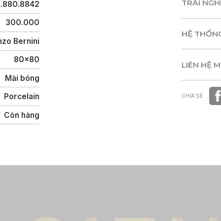
TRẢI NG
B.880.8842
TRẢI NG
300.000
HỆ THỐN
zo Bernini
HỆ THỐN
80x80
LIÊN HỆ 
Mài bóng
LIÊN HỆ 
Porcelain
CHIA SẺ
Còn hàng