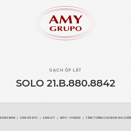
GẠCH ỐP LÁT
S
O
L
O
2
1
.
B
.
8
8
0
.
8
8
4
2
Quên 
ĐĂNG KÝ
TRÁNG MEN
SÀN GỖ SPC
SÀN LVT
WPC - HYBRID
TẤM TƯỜNG CACBON GIA CƯỜ
TRÁNG MEN
SÀN GỖ SPC
SÀN LVT
WPC - HYBRID
TẤM TƯỜNG CACBON GIA CƯỜ