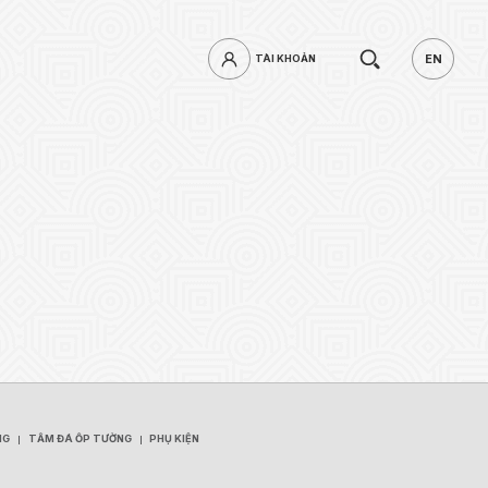
Tìm
EN
TÀI KHOẢN
TÀI KHOẢN
EN
kiếm.
mật khẩu?
ĐĂNG NHẬP
NG
TẤM ĐÁ ỐP TƯỜNG
PHỤ KIỆN
NG
TẤM ĐÁ ỐP TƯỜNG
PHỤ KIỆN