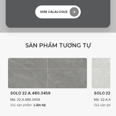
XEM CALALOGUE
S
Ả
N
P
H
Ẩ
M
T
Ư
Ơ
N
G
T
Ự
SOLO 22.A.480.3459
SOLO 22.A
Mã: 22.A.480.3459
Mã: 22.A.480
Giá sản phẩm:
Liên hệ
Giá sản phẩm