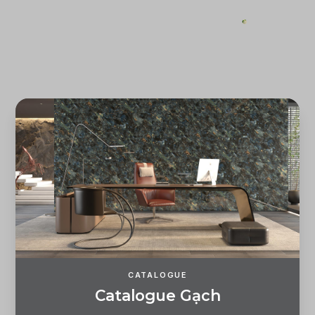
ĐĂNG KÝ
ĐĂNG NHẬP
CATALOGUE
C
a
t
a
l
o
g
u
e
G
ạ
c
h