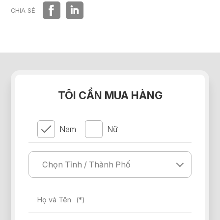
HỆ THỐNG PHÂN PHỐI
CHIA SẺ
TÔI CẦN MUA HÀNG
Nam
Nữ
Họ và Tên
(*)