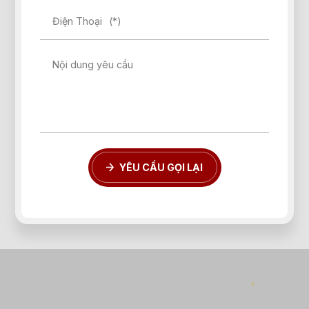
Điện Thoại
(*)
Nội dung yêu cầu
YÊU CẦU GỌI LẠI
Quên mật khẩu?