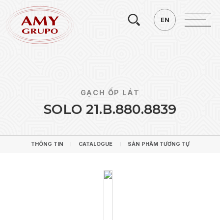
Tìm
EN
EN
kiếm.
GẠCH ỐP LÁT
S
O
L
O
2
1
.
B
.
8
8
0
.
8
8
3
9
THÔNG TIN
CATALOGUE
SẢN PHẨM TƯƠNG TỰ
THÔNG TIN
CATALOGUE
SẢN PHẨM TƯƠNG TỰ