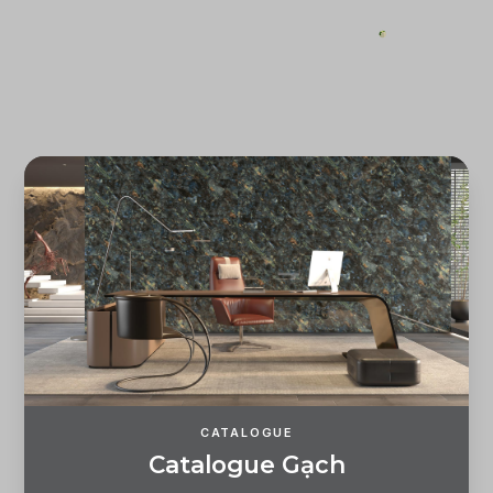
ĐĂNG KÝ
ĐĂNG NHẬP
CATALOGUE
C
a
t
a
l
o
g
u
e
G
ạ
c
h