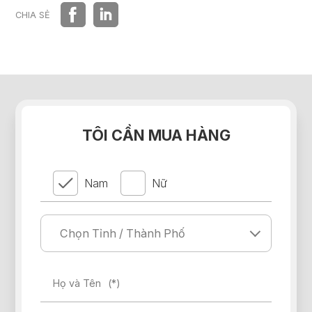
HỆ THỐNG PHÂN PHỐI
CHIA SẺ
TÔI CẦN MUA HÀNG
Nam
Nữ
Họ và Tên
(*)