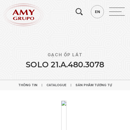
Tìm
EN
EN
kiếm.
GẠCH ỐP LÁT
S
O
L
O
2
1
.
A
.
4
8
0
.
3
0
7
8
THÔNG TIN
CATALOGUE
SẢN PHẨM TƯƠNG TỰ
THÔNG TIN
CATALOGUE
SẢN PHẨM TƯƠNG TỰ