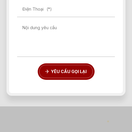
Điện Thoại
(*)
Nội dung yêu cầu
YÊU CẦU GỌI LẠI
Quên mật khẩu?