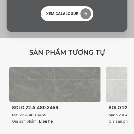
XEM CALALOGUE
S
Ả
N
P
H
Ẩ
M
T
Ư
Ơ
N
G
T
Ự
SOLO 22.A.480.3459
SOLO 22.A
Mã: 22.A.480.3459
Mã: 22.A.480
Giá sản phẩm:
Liên hệ
Giá sản phẩm