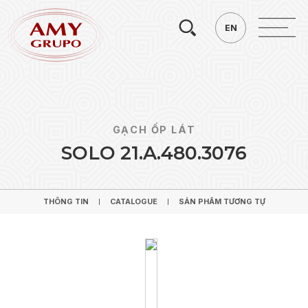
Tìm
EN
EN
kiếm.
GẠCH ỐP LÁT
S
O
L
O
2
1
.
A
.
4
8
0
.
3
0
7
6
THÔNG TIN
CATALOGUE
SẢN PHẨM TƯƠNG TỰ
THÔNG TIN
CATALOGUE
SẢN PHẨM TƯƠNG TỰ