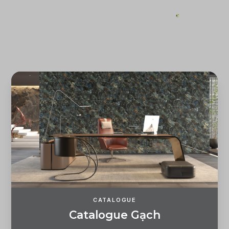
ĐĂNG KÝ
ĐĂNG NHẬP
CATALOGUE
C
a
t
a
l
o
g
u
e
G
ạ
c
h