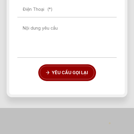
Điện Thoại
(*)
Nội dung yêu cầu
YÊU CẦU GỌI LẠI
Quên mật khẩu?