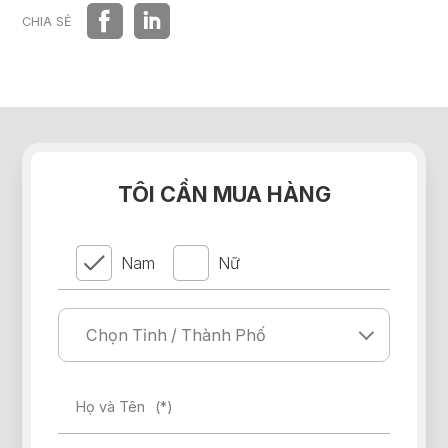
HỆ THỐNG PHÂN PHỐI
CHIA SẺ
TÔI CẦN MUA HÀNG
Nam
Nữ
Họ và Tên
(*)