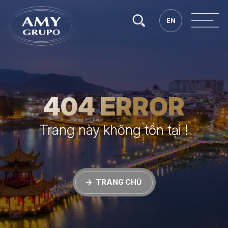
Tìm
EN
EN
kiếm.
404 ERROR
Trang này không tồn tại !
TRANG CHỦ