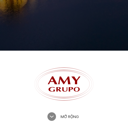
Quên mật khẩu?
MỞ RỘNG