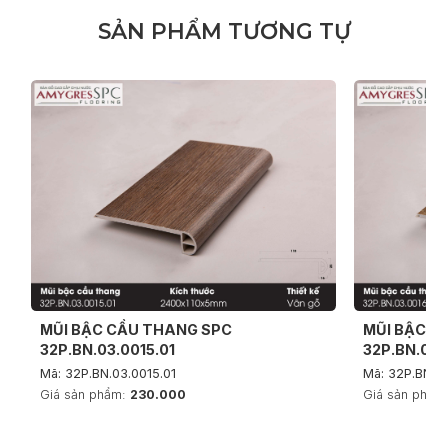
S
Ả
N
P
H
Ẩ
M
T
Ư
Ơ
N
G
T
Ự
MŨI BẬC CẦU THANG SPC
MŨI BẬC C
32P.BN.03.0015.01
32P.BN.03.
Mã: 32P.BN.03.0015.01
Mã: 32P.BN.03
Giá sản phẩm:
230.000
Giá sản phẩm