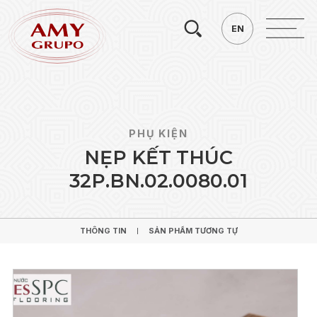
Tìm
EN
EN
kiếm.
PHỤ KIỆN
N
Ẹ
P
K
Ế
T
T
H
Ú
C
3
2
P
.
B
N
.
0
2
.
0
0
8
0
.
0
1
THÔNG TIN
SẢN PHẨM TƯƠNG TỰ
THÔNG TIN
SẢN PHẨM TƯƠNG TỰ