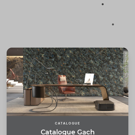
Quên mật khẩu?
ĐĂNG KÝ
ĐĂNG NHẬP
CATALOGUE
C
a
t
a
l
o
g
u
e
G
ạ
c
h