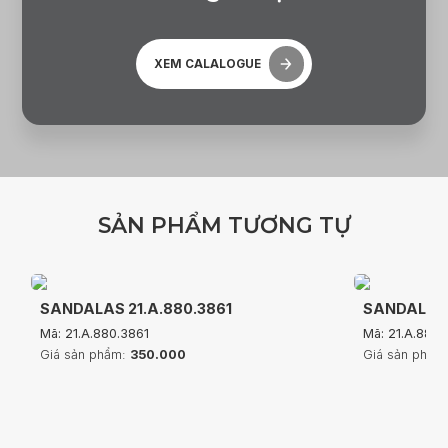
XEM CALALOGUE
S
Ả
N
P
H
Ẩ
M
T
Ư
Ơ
N
G
T
Ự
SANDALAS 21.A.880.3861
SANDALAS 
Mã: 21.A.880.3861
Mã: 21.A.880
Giá sản phẩm:
350.000
Giá sản phẩm