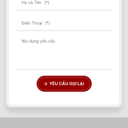
Họ và Tên
(*)
Điện Thoại
(*)
Nội dung yêu cầu
YÊU CẦU GỌI LẠI