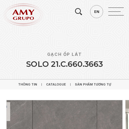
Tìm
EN
EN
kiếm.
GẠCH ỐP LÁT
S
O
L
O
2
1
.
C
.
6
6
0
.
3
6
6
3
THÔNG TIN
CATALOGUE
SẢN PHẨM TƯƠNG TỰ
THÔNG TIN
CATALOGUE
SẢN PHẨM TƯƠNG TỰ