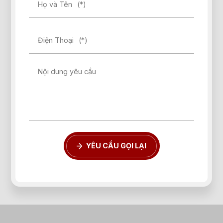
Họ và Tên
(*)
Điện Thoại
(*)
Nội dung yêu cầu
YÊU CẦU GỌI LẠI
Quên mật khẩu?