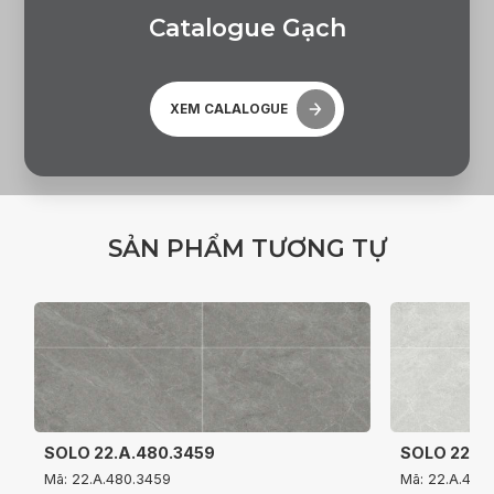
C
a
t
a
l
o
g
u
e
G
ạ
c
h
XEM CALALOGUE
S
Ả
N
P
H
Ẩ
M
T
Ư
Ơ
N
G
T
Ự
SOLO 22.A.480.3459
SOLO 22.A
Mã: 22.A.480.3459
Mã: 22.A.480